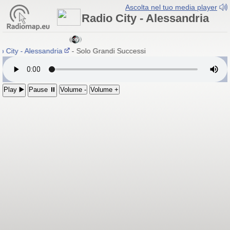
Ascolta nel tuo media player
Radio City - Alessandria
 City - Alessandria
- Solo Grandi Successi
Play ▶️
Pause ⏸
Volume -
Volume +