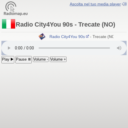
Ascolta nel tuo media player
Radio City4You 90s - Trecate (NO)
Radio City4You 90s
- Trecate (NO)
Play ▶️
Pause ⏸
Volume -
Volume +