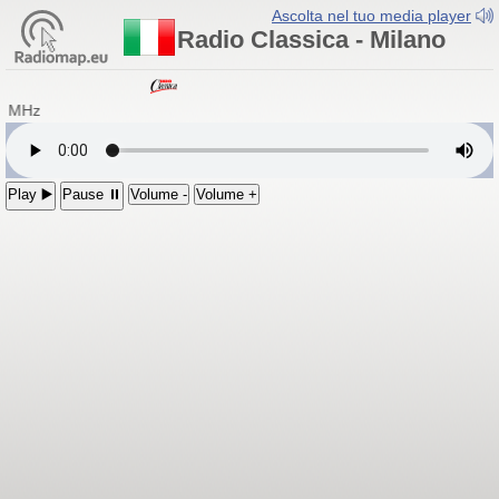
Ascolta nel tuo media player
Radio Classica - Milano
9 MHz
Play ▶️
Pause ⏸
Volume -
Volume +