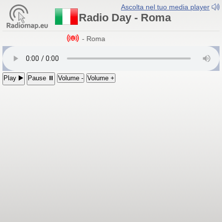
Ascolta nel tuo media player
Radio Day - Roma
Radio Day
- Roma
Play ▶️
Pause ⏸
Volume -
Volume +