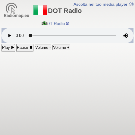
Ascolta nel tuo media player
DOT Radio
DOT Radio
Play ▶️
Pause ⏸
Volume -
Volume +