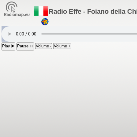
Radio Effe - Foiano della Ch
Play ▶️
Pause ⏸
Volume -
Volume +