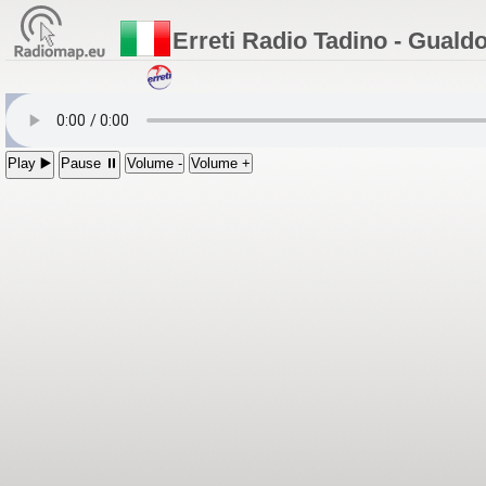
Erreti Radio Tadino - Guald
Play ▶️
Pause ⏸
Volume -
Volume +