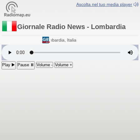
Ascolta nel tuo media player
Giornale Radio News - Lombardia
rnale Radio News
- Lombardia, Italia
Play ▶️
Pause ⏸
Volume -
Volume +