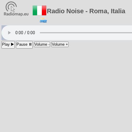
Radio Noise - Roma, Italia
Play ▶️
Pause ⏸
Volume -
Volume +