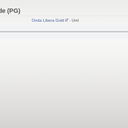
de (PG)
Onda Libera Gold
- Umbertide (PG)