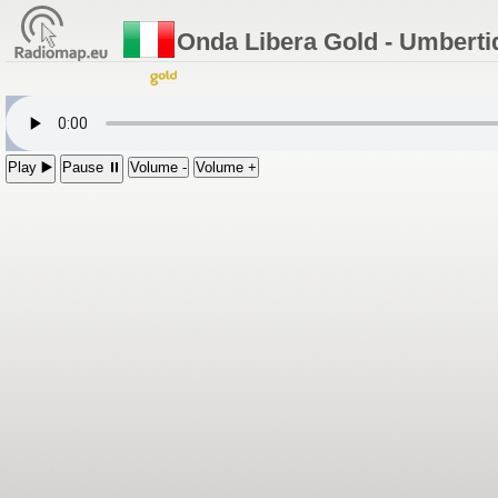
Onda Libera Gold - Umberti
Play ▶️
Pause ⏸
Volume -
Volume +