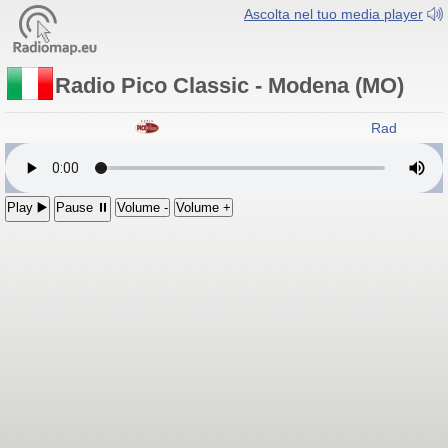
Ascolta nel tuo media player
Radio Pico Classic - Modena (MO)
Radio Pico 
Play ▶️
Pause ⏸
Volume -
Volume +