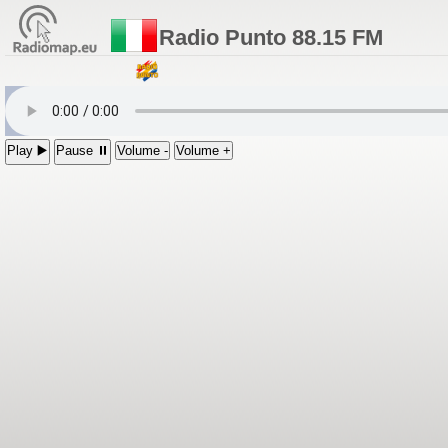
Radio Punto 88.15 FM
Play ▶️
Pause ⏸
Volume -
Volume +