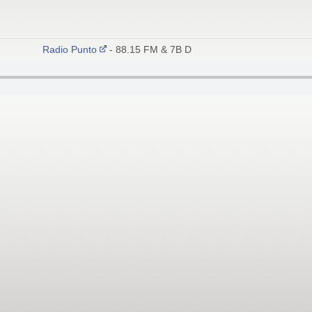
Radio Punto
- 88.15 FM & 7B DAB+ San Vittore Olona (MI)