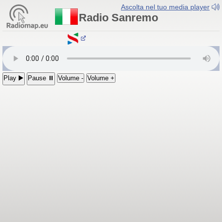
Ascolta nel tuo media player
Radio Sanremo
Radio Sanremo
Play ▶️
Pause ⏸
Volume -
Volume +