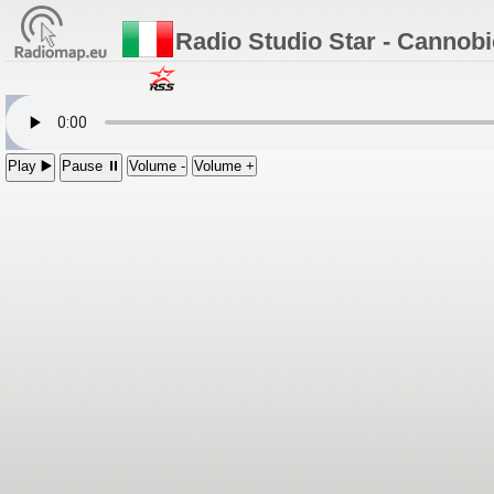
Radio Studio Star - Cannobi
Play ▶️
Pause ⏸
Volume -
Volume +