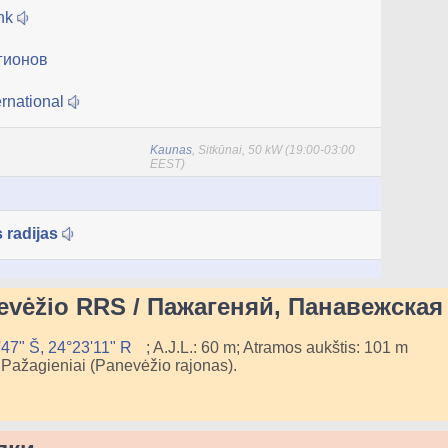
unk
гионов
ernational
Kaunas
, Sitkūnai, 50 kW (19:00-03:00
EEST)
 radijas
nevėžio RRS / Пажагеняй, Панавежская
'47" Š, 24°23'11" R
; A.J.L.: 60 m; Atramos aukštis: 101 m
a Pažagieniai (Panevėžio rajonas).