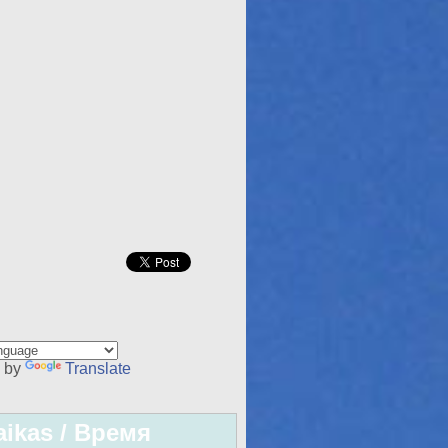
 by
Translate
aikas / Время