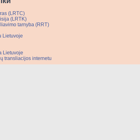
лки
entras (LRTC)
misija (LRTK)
uliavimo tarnyba (RRT)
tu Lietuvoje
ija Lietuvoje
čių transliacijos internetu