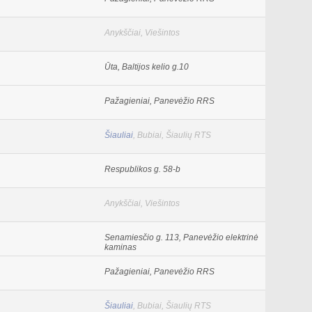
Anykščiai, Viešintos
Ūta, Baltijos kelio g.10
Pažagieniai, Panevėžio RRS
Šiauliai
, Bubiai, Šiaulių RTS
Respublikos g. 58-b
Anykščiai, Viešintos
Senamiesčio g. 113, Panevėžio elektrinė
kaminas
Pažagieniai, Panevėžio RRS
Šiauliai
, Bubiai, Šiaulių RTS