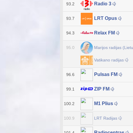
Radio 3
93.2
LRT Opus
93.7
Relax FM
94.3
Marijos radijas (Liet
95.0
Vatikano radijas
Pulsas FM
96.6
ZIP FM
99.1
M1 Plius
100.2
LRT Radijas
100.9
Radiocentras
101.4