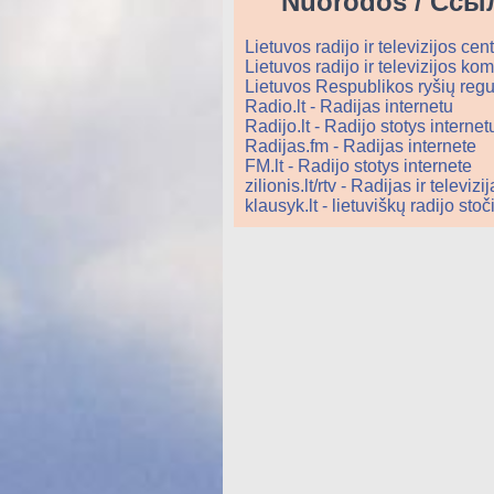
Nuorodos / Ссы
Lietuvos radijo ir televizijos c
Lietuvos radijo ir televizijos ko
Lietuvos Respublikos ryšių reg
Radio.lt - Radijas internetu
Radijo.lt - Radijo stotys interne
Radijas.fm - Radijas internete
FM.lt - Radijo stotys internete
zilionis.lt/rtv - Radijas ir televiz
klausyk.lt - lietuviškų radijo sto