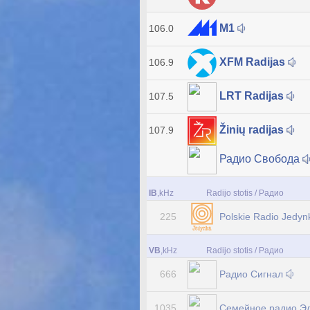
M1
106.0
XFM Radijas
106.9
LRT Radijas
107.5
Žinių radijas
107.9
Радио Свобода
IB
,kHz
Radijo stotis / Радио
Polskie Radio Jedy
225
VB
,kHz
Radijo stotis / Радио
Радио Сигнал
666
Семейное радио Э
1035