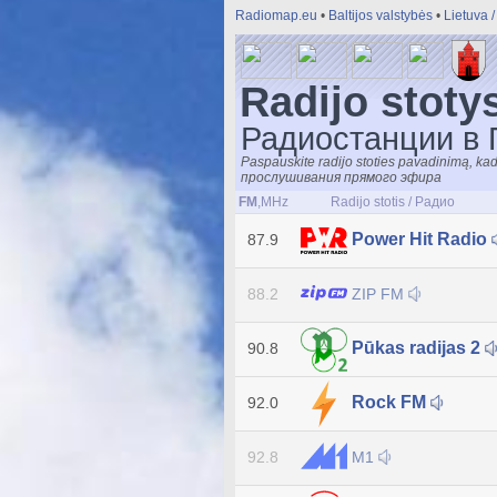
Radiomap.eu
•
Baltijos valstybės
•
Lietuva 
Radijo stoty
Радиостанции в
Paspauskite radijo stoties pavadinimą, 
прослушивания прямого эфира
FM
,MHz
Radijo stotis / Радио
Power Hit Radio
87.9
ZIP FM
88.2
Pūkas radijas 2
90.8
Rock FM
92.0
M1
92.8