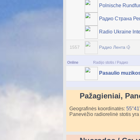
Polnische Rundf
Радио Страна Ре
Radio Ukraine Int
Радио Лента
1557
Online
Radijo stotis / Радио
Pasaulio muzikos
Pažagieniai, Pa
Geografinės koordinatės:
55°41
Panevėžio radiorelinė stotis yr