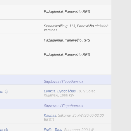
Pažagieniai, Panevėžio RRS
Senamiesčio g. 113, Panevėžio elektrinė
kaminas
Pažagieniai, Panevėžio RRS
Pažagieniai, Panevėžio RRS
Siųstuvas / Передатчик
nka
Lenkija, Bydgoščius
, RCN Solec
Kujawski, 1000 kW
Siųstuvas / Передатчик
Kaunas
, Sitkūnai, 25 kW (20:00-02:00
EEST)
ли
Estija, Tartu
, Sooranna, 200 kW