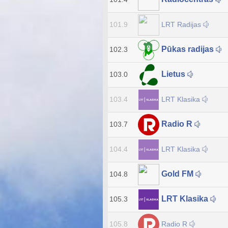
LRT Radijas
101.9
Pūkas radijas
102.3
Lietus
103.0
LRT Klasika
103.4
Radio R
103.7
LRT Klasika
104.4
Gold FM
104.8
LRT Klasika
105.3
Radio R
105.8