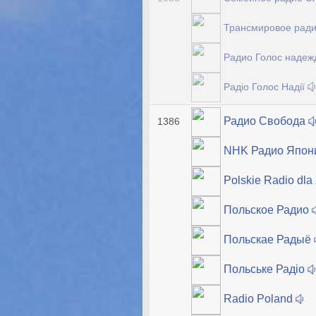
Трансмировое рад
Радио Голос наде
Радіо Голос Надії
Радио Свобода
1386
NHK Радио Япон
Polskie Radio dla
Польское Радио
Польскае Радыё
Польське Радіо
Radio Poland