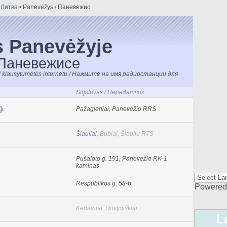
/ Литва
• Panevėžys / Паневежис
s Panevėžyje
 Паневежисе
kad klausytumėtės internetu / Нажмите на имя радиостанции для
Siųstuvas / Передатчик
Pažagieniai, Panevėžio RRS
Šiauliai
, Bubiai, Šiaulių RTS
Pušaloto g. 191, Panevėžio RK-1
kaminas
Respublikos g. 58-b
Powered
Kėdainiai, Dovydiškiai
L