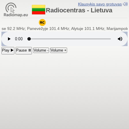
Klausykis savo grotuvas
Radiocentras - Lietuva
iuose 92.2 MHz; Panevėžyje 101.4 MHz; Alytuje 101.1 MHz; Marijampo
Play ▶️
Pause ⏸
Volume -
Volume +