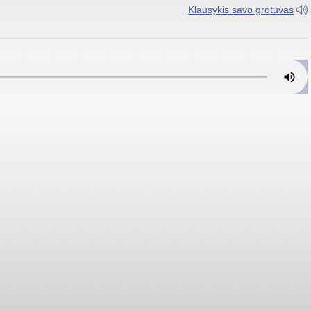
Klausykis savo grotuvas
FM 97.3 MHz; Rokiškyje FM 95.6 MHz; Šiauliuose FM 103.9 MHz; Tau