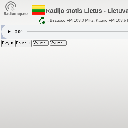
Radijo stotis Lietus - Lietuv
MHz; Alytuje FM 103.3 MHz; Biržuose FM 103.3 MHz; Kaune FM 103.5 
Play ▶️
Pause ⏸
Volume -
Volume +