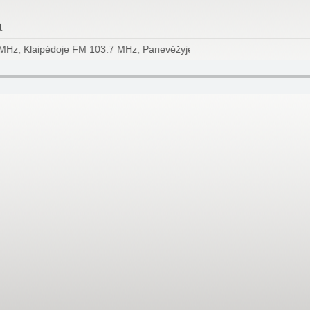
a
MHz; Klaipėdoje FM 103.7 MHz; Panevėžyje FM 103.0 MHz; Plungėje 