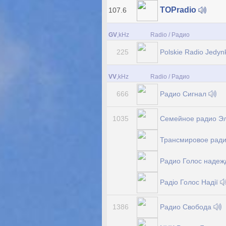
TOPradio
107.6
GV
,kHz
Radio / Радио
Polskie Radio Jedy
225
VV
,kHz
Radio / Радио
Радио Сигнал
666
Семейное радио Э
1035
Трансмировое рад
Радио Голос наде
Радіо Голос Надії
Радио Свобода
1386