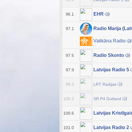
EHR
96.1
Radio Marija (Lat
97.1
Vatikāna Radio
Radio Skonto
97.5
Latvijas Radio 5
97.9
LRT Radijas
99.3
SR P4 Gotland
100.2
Latvijas Kristīga
100.6
Latvijas Radio 2
101.0