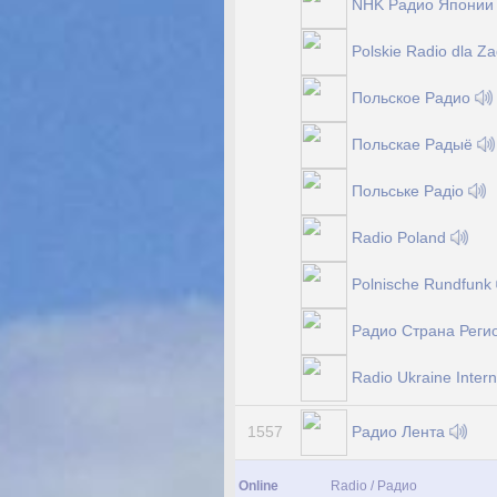
NHK Радио Япони
Polskie Radio dla Z
Польское Радио
Польскае Радыё
Польське Радіо
Radio Poland
Polnische Rundfunk
Радио Страна Реги
Radio Ukraine Intern
Радио Лента
1557
Online
Radio / Радио