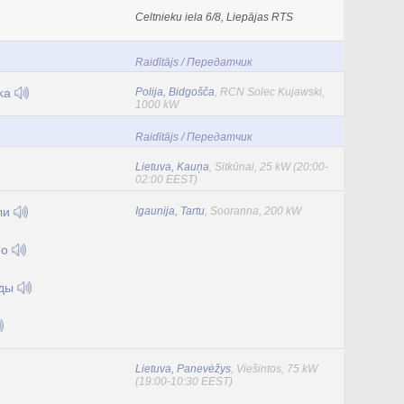
Celtnieku iela 6/8, Liepājas RTS
Raidītājs / Передатчик
nka
Polija, Bidgošča
, RCN Solec Kujawski,
1000 kW
Raidītājs / Передатчик
Lietuva, Kauņa
, Sitkūnai, 25 kW (20:00-
02:00 EEST)
ли
Igaunija, Tartu
, Sooranna, 200 kW
ио
жды
Lietuva, Panevėžys
, Viešintos, 75 kW
(19:00-10:30 EEST)