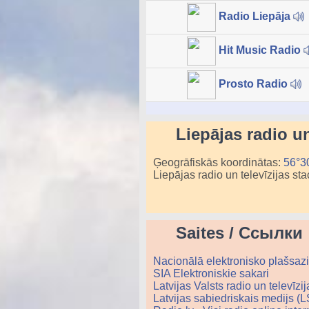
Radio Liepāja
Hit Music Radio
Prosto Radio
Liepājas radio u
Ģeogrāfiskās koordinātas:
56°30
Liepājas radio un televīzijas sta
Saites / Ссылки
Nacionālā elektronisko plašsa
SIA Elektroniskie sakari
Latvijas Valsts radio un televīz
Latvijas sabiedriskais medijs (