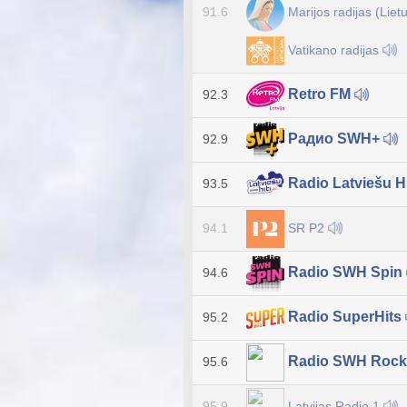
Marijos radijas (Liet
91.6
Vatikano radijas
Retro FM
92.3
Радио SWH+
92.9
Radio Latviešu H
93.5
SR P2
94.1
Radio SWH Spin
94.6
Radio SuperHits
95.2
Radio SWH Roc
95.6
Latvijas Radio 1
95.9