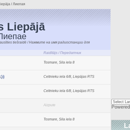
Liepāja / Лиепая
s Liepājā
Лиепае
klausīties tiešraidē / Нажмите на имя радиостанции для
Raidītājs / Передатчик
Tosmare, Sila iela 8
Celtnieku iela 6/8, Liepājas RTS
Celtnieku iela 6/8, Liepājas RTS
Aizpute
Powered
Tosmare, Sila iela 8
L