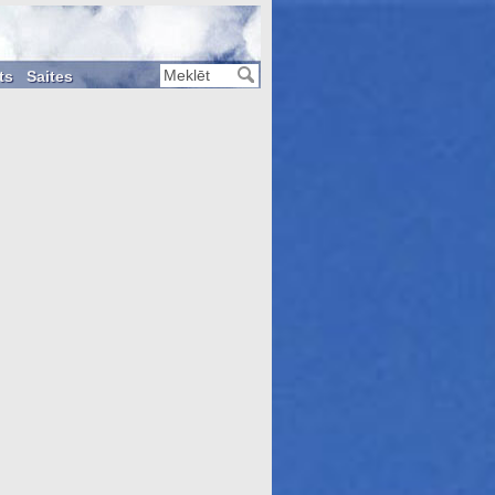
ts
Saites