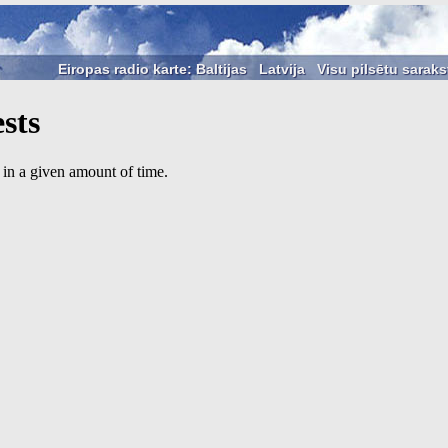
Eiropas radio karte: Baltijas
Latvija
Visu pilsētu saraks