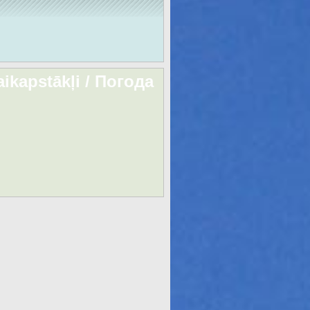
aikapstākļi / Погода