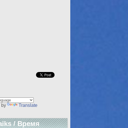
 by
Translate
aiks / Время