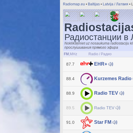
Radiomap.eu
•
Baltijas
•
Latvija / Латвия
• 
Radiostacija
Радиостанции в 
Noklikšķiniet uz nosaukuma radiostaciju 
прослушивания прямого эфира
FM
,MHz
Radio / Радио
EHR+
87.7
Kurzemes Radio
88.4
Radio TEV
88.9
Radio TEV
89.5
Star FM
91.0