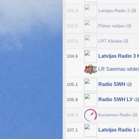
Latvijas Radio 2
101.3
Pūkas radijas
102.6
LRT Klasika
103.5
Latvijas Radio 3 
104.6
LR Saeimas sēde
Radio SWH
105.1
Radio SWH LV
105.8
Kurzemes Radio
106.4
Latvijas Radio 1
107.1