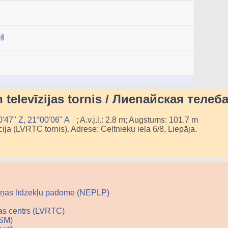
n televīzijas tornis / Лиепайская теле
'47" Z, 21°00'06" A
; A.v.j.l.: 2.8 m; Augstums: 101.7 m
cija (LVRTC tornis). Adrese: Celtnieku iela 6/8, Liepāja.
ziņas līdzekļu padome (NEPLP)
ijas centrs (LVRTC)
LSM)