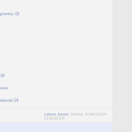
и
agranicy
онов
ational
Lietuva, Kauņa
, Sitkūnai, 50 kW (19:00-
03:00 EEST)