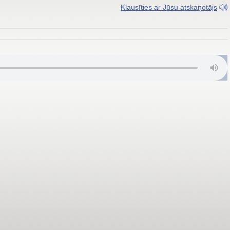
Klausīties ar Jūsu atskaņotājs
03.0 FM; Rēzekne 88.9 FM; Sigulda 89.8 FM; Smiltene 103.1 FM; Valmi