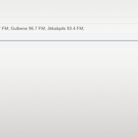
FM; Gulbene 96.7 FM; Jēkabpils 93.4 FM; Liepāja 93.5 FM; Limbaži 1