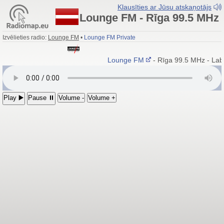
Klausīties ar Jūsu atskaņotājs
Lounge FM - Rīga 99.5 MHz
Izvēlieties radio:
Lounge FM
•
Lounge FM Private
Lounge FM
- Rīga 99.5 MHz - Labā
Play ▶️
Pause ⏸
Volume -
Volume +