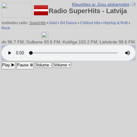
Klausīties ar Jūsu atskaņotājs
Radio SuperHits - Latvija
Izvēlieties radio:
SuperHits
•
Gold
•
SH Dance
•
Chillout Hits
•
HipHop & RnB
•
Rock
s 96.7 FM; Gulbene 93.6 FM; Kuldīga 103.2 FM; Lielvārde 98.6 FM; Li
Play ▶️
Pause ⏸
Volume -
Volume +