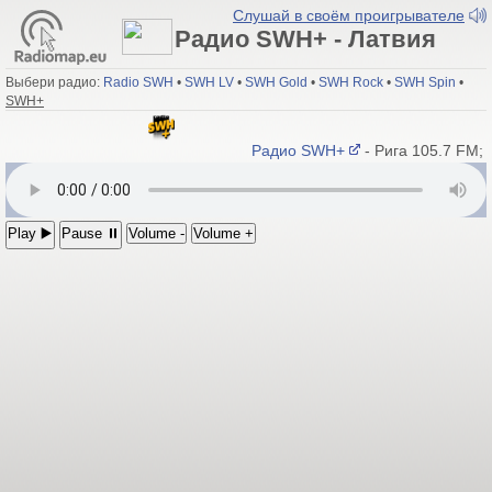
Слушай в своём проигрывателе
Радио SWH+ - Латвия
Выбери радио:
Radio SWH
•
SWH LV
•
SWH Gold
•
SWH Rock
•
SWH Spin
•
SWH+
Радио SWH+
- Рига 105.7 FM; 
Play ▶️
Pause ⏸
Volume -
Volume +