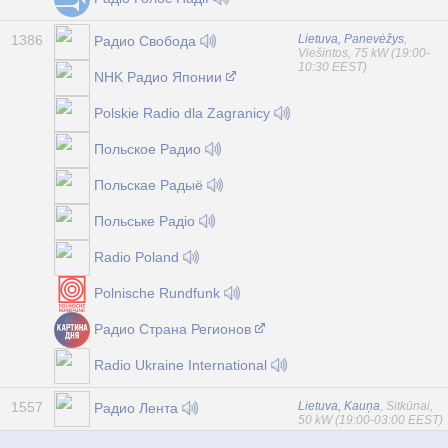
1386
Lietuva, Panevėžys
,
Радио Свобода
Viešintos, 75 kW (19:00-
10:30 EEST)
NHK Радио Японии
Polskie Radio dla Zagranicy
Польское Радио
Польскае Радыё
Польське Радіо
Radio Poland
Polnische Rundfunk
Радио Страна Регионов
Radio Ukraine International
1557
Lietuva, Kauņa
, Sitkūnai,
Радио Лента
50 kW (19:00-03:00 EEST)