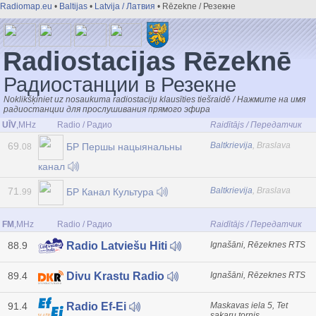
Radiomap.eu
•
Baltijas
•
Latvija / Латвия
• Rēzekne / Резекне
Radiostacijas Rēzeknē
Радиостанции в Резекне
Noklikšķiniet uz nosaukuma radiostaciju klausīties tiešraidē / Нажмите на имя
радиостанции для прослушивания прямого эфира
UĪV
,MHz
Radio / Радио
Raidītājs / Передатчик
69.
Baltkrievija
, Braslava
БР Першы нацыянальны
08
канал
71.
Baltkrievija
, Braslava
БР Канал Культура
99
FM
,MHz
Radio / Радио
Raidītājs / Передатчик
88.9
Ignašāni, Rēzeknes RTS
Radio Latviešu Hiti
89.4
Ignašāni, Rēzeknes RTS
Divu Krastu Radio
91.4
Maskavas iela 5, Tet
Radio Ef-Ei
sakaru tornis