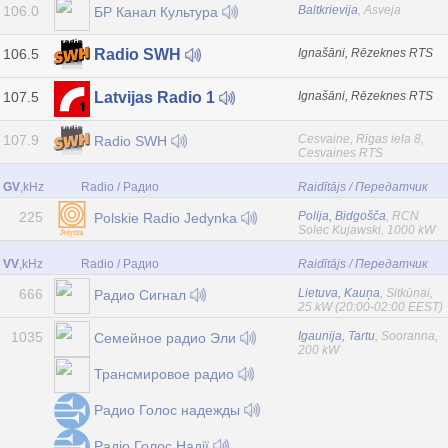
106.0
Baltkrievija
, Asveja
БР Канал Культура
106.5
Ignašāni, Rēzeknes RTS
Radio SWH
107.5
Ignašāni, Rēzeknes RTS
Latvijas Radio 1
107.9
Cesvaine, Rīgas iela 8,
Radio SWH
Cesvaines RTS
GV
,kHz
Radio / Радио
Raidītājs / Передатчик
225
Polija, Bidgošča
, RCN
Polskie Radio Jedynka
Solec Kujawski, 1000 kW
VV
,kHz
Radio / Радио
Raidītājs / Передатчик
666
Lietuva, Kauņa
, Sitkūnai,
Радио Сигнал
25 kW (20:00-02:00 EEST)
1035
Igaunija, Tartu
, Sooranna,
Семейное радио Эли
200 kW
Трансмировое радио
Радио Голос надежды
Радіо Голос Надії