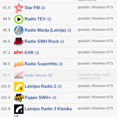
91.9
Ignašāni, Rēzeknes RTS
Star FM
94.9
Ignašāni, Rēzeknes RTS
Radio TEV
95.9
Ignašāni, Rēzeknes RTS
Radio Marija (Latvija)
96.5
Ignašāni, Rēzeknes RTS
Radio SWH Rock
97.1
Ignašāni, Rēzeknes RTS
EHR
98.0
Ignašāni, Rēzeknes RTS
Radio SuperHits
99.8
Cesvaine, Rīgas iela 8,
Radio Skonto
Cesvaines RTS
101.0
Ignašāni, Rēzeknes RTS
Latvijas Radio 2
101.4
Ignašāni, Rēzeknes RTS
Радио SWH+
101.8
Ignašāni, Rēzeknes RTS
Latvijas Radio 3 Klasika