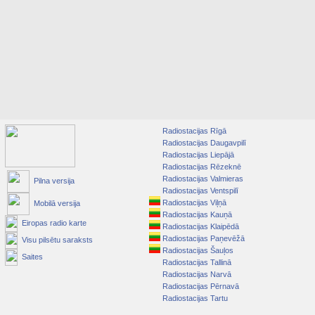
Radiostacijas Rīgā
Radiostacijas Daugavpilī
Radiostacijas Liepājā
Radiostacijas Rēzeknē
Radiostacijas Valmieras
Pilna versija
Radiostacijas Ventspilī
Radiostacijas Viļņā
Mobilā versija
Radiostacijas Kauņā
Eiropas radio karte
Radiostacijas Klaipēdā
Radiostacijas Paņevēžā
Visu pilsētu saraksts
Radiostacijas Šauļos
Saites
Radiostacijas Tallinā
Radiostacijas Narvā
Radiostacijas Pērnavā
Radiostacijas Tartu