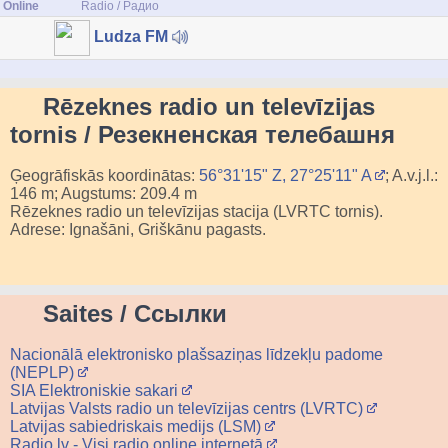
Online
Radio / Радио
Ludza FM
Rēzeknes radio un televīzijas
tornis / Резекненская телебашня
Ģeogrāfiskās koordinātas:
56°31'15" Z, 27°25'11" A
; A.v.j.l.:
146 m; Augstums: 209.4 m
Rēzeknes radio un televīzijas stacija (LVRTC tornis).
Adrese: Ignašāni, Griškānu pagasts.
Saites / Ссылки
Nacionālā elektronisko plašsaziņas līdzekļu padome
(NEPLP)
SIA Elektroniskie sakari
Latvijas Valsts radio un televīzijas centrs (LVRTC)
Latvijas sabiedriskais medijs (LSM)
Radio.lv - Visi radio online internetā