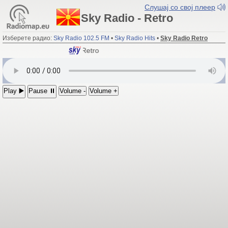
Слушај со свој плеер
Sky Radio - Retro
Изберете радио:
Sky Radio 102.5 FM
•
Sky Radio Hits
•
Sky Radio Retro
Sky Radio
- Retro
Play ▶️
Pause ⏸
Volume -
Volume +