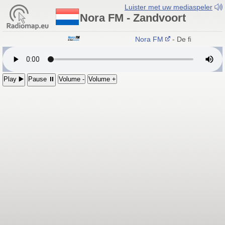
Luister met uw mediaspeler
Nora FM - Zandvoort
Nora FM
- De fijnste muzi
Play ▶️
Pause ⏸
Volume -
Volume +