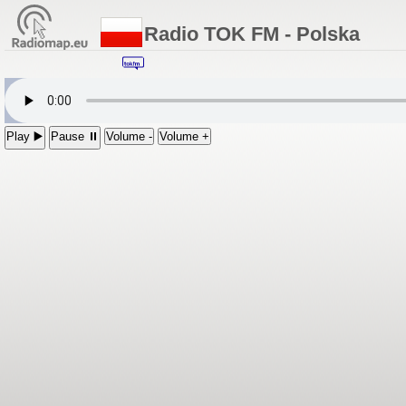
Radio TOK FM - Polska
Play ▶️
Pause ⏸
Volume -
Volume +