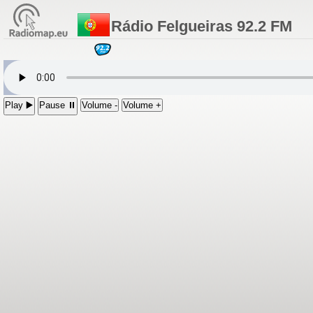
Rádio Felgueiras 92.2 FM
Play ▶️
Pause ⏸
Volume -
Volume +