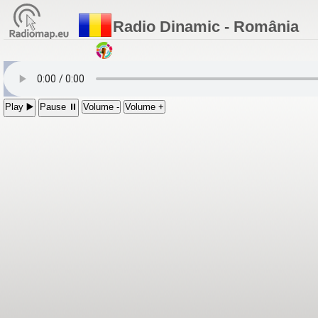
Radio Dinamic - România
Play ▶️
Pause ⏸
Volume -
Volume +