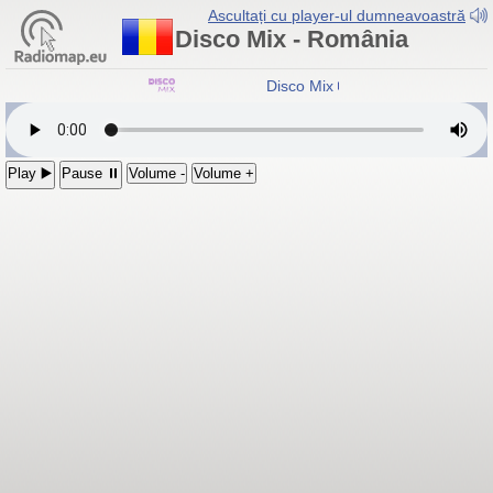
Ascultați cu player-ul dumneavoastră
Disco Mix - România
Disco Mix
- România
Play ▶️
Pause ⏸
Volume -
Volume +