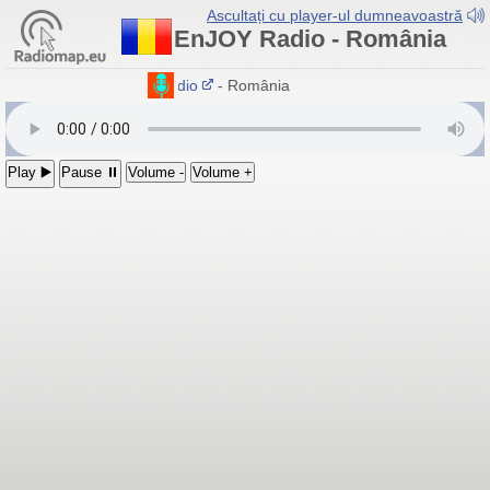
Ascultați cu player-ul dumneavoastră
EnJOY Radio - România
EnJOY Radio
- România
Play ▶️
Pause ⏸
Volume -
Volume +