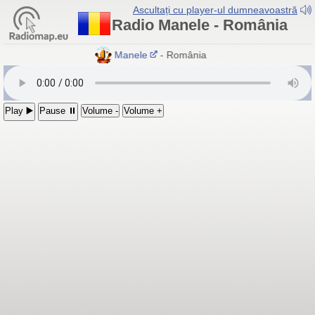
Ascultați cu player-ul dumneavoastră
Radio Manele - România
Radio Manele
- România
Play ▶️
Pause ⏸
Volume -
Volume +