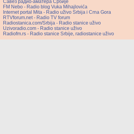
Савез радио-аматера Србије
FM Nebo - Radio blog Vuka Mihajlovića
Internet portal Mita - Radio uživo Srbija i Crna Gora
RTVforum.net - Radio TV forum
Radiostanica.com/Srbija - Radio stanice uživo
Uzivoradio.com - Radio stanice uživo
Radiofm.rs - Radio stanice Srbije, radiostanice uživo