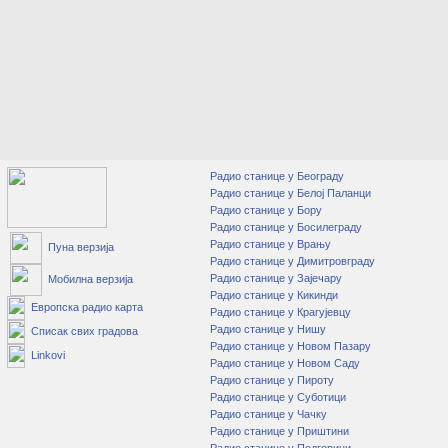
Радио станице у Београду
Радио станице у Белој Паланци
Радио станице у Бору
Радио станице у Босилеграду
Радио станице у Врању
Пуна верзија
Радио станице у Димитровграду
Радио станице у Зајечару
Мобилна верзија
Радио станице у Кикинди
Европска радио карта
Радио станице у Крагујевцу
Радио станице у Нишу
Списак свих градова
Радио станице у Новом Пазару
Linkovi
Радио станице у Новом Саду
Радио станице у Пироту
Радио станице у Суботици
Радио станице у Чачку
Радио станице у Приштини