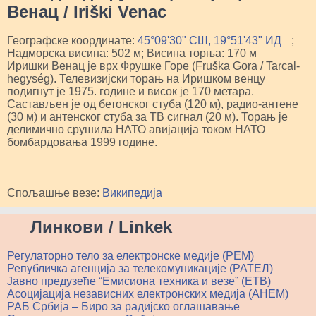
Венац / Iriški Venac
Географске координате:
45°09'30" СШ, 19°51'43" ИД
;
Надморска висина: 502 м; Висина торња: 170 м
Иришки Венац је врх Фрушке Горе (Fruška Gora / Tarcal-
hegység). Телевизијски торањ на Иришком венцу
подигнут је 1975. године и висок је 170 метара.
Састављен је од бетонског стуба (120 м), радио-антене
(30 м) и антенског стуба за ТВ сигнал (20 м). Торањ је
делимично срушила НАТО авијација током НАТО
бомбардовања 1999 године.
Спољашње везе:
Википедија
Линкови / Linkek
Регулаторно тело за електронске медије (РЕМ)
Републичка агенција за телекомуникације (РАТЕЛ)
Јавно предузеће “Емисиона техника и везе” (ЕТВ)
Асоцијација независних електронских медија (АНЕМ)
РАБ Србија – Биро за радијско оглашавање