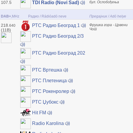
107.5
бул. Ослобођења
TDI Radio (Novi Sad)
DAB+
,MHz
Радио / Rádióadó neve
Предајник / Adó helye
218.
Фрушка гора - Црвени
РТС Радио Београд 1
640
Чот
(11B)
РТС Радио Београд 2/3
РТС Радио Београд 202
РТС Вртешка
РТС Плетеница
РТС Рокенролер
РТС Џубокс
Hit FM
Radio Karolina