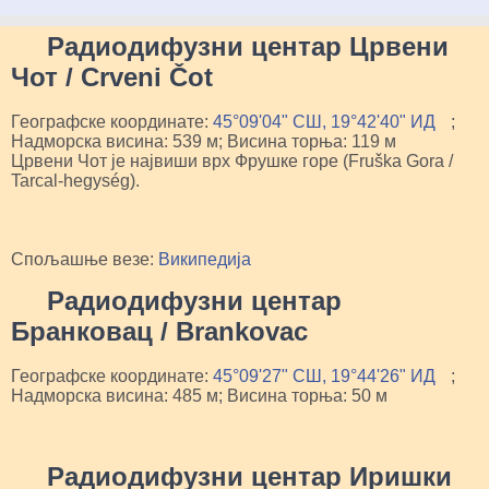
Радиодифузни центар Црвени
Чот / Crveni Čot
Географске координате:
45°09'04" СШ, 19°42'40" ИД
;
Надморска висина: 539 м; Висина торња: 119 м
Црвени Чот је највиши врх Фрушке горе (Fruška Gora /
Tarcal-hegység).
Спољашње везе:
Википедија
Радиодифузни центар
Бранковац / Brankovac
Географске координате:
45°09'27" СШ, 19°44'26" ИД
;
Надморска висина: 485 м; Висина торња: 50 м
Радиодифузни центар Иришки