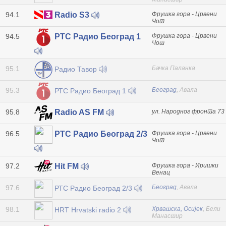
94.1
Фрушка гора - Црвени
Radio S3
Чот
94.5
Фрушка гора - Црвени
РТС Радио Београд 1
Чот
95.1
Бачка Паланка
Радио Тавор
95.3
Београд
, Авала
РТС Радио Београд 1
95.8
ул. Народног фронта 73
Radio AS FM
96.5
Фрушка гора - Црвени
РТС Радио Београд 2/3
Чот
97.2
Фрушка гора - Иришки
Hit FM
Венац
97.6
Београд
, Авала
РТС Радио Београд 2/3
98.1
Хрватска, Осијек
, Бели
HRT Hrvatski radio 2
Манастир