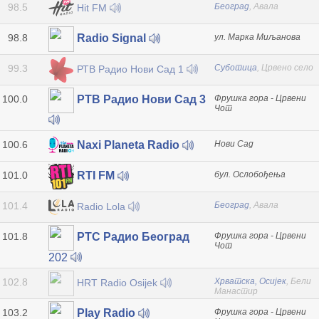
98.5
Београд
, Авала
Hit FM
98.8
ул. Марка Миљанова
Radio Signal
99.3
Суботица
, Црвено село
РТВ Радио Нови Сад 1
100.0
Фрушка гора - Црвени
РТВ Радио Нови Сад 3
Чот
100.6
Нови Сад
Naxi Planeta Radio
101.0
бул. Ослобођења
RTI FM
101.4
Београд
, Авала
Radio Lola
101.8
Фрушка гора - Црвени
РТС Радио Београд
Чот
202
102.8
Хрватска, Осијек
, Бели
HRT Radio Osijek
Манастир
103.2
Фрушка гора - Црвени
Play Radio