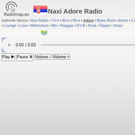
Naxi Adore Radio
Izaberite stanicu:
Naxi Radio
•
70-e
•
80-e
•
90-e
•
Adore
•
Blues Rock
•
Boem
•
Ca
•
Lounge
•
Love
•
Millennium
•
Mix
•
Reggae
•
R'n'B
•
Rock
•
Šlager
•
Xmas
Play ▶️
Pause ⏸
Volume -
Volume +