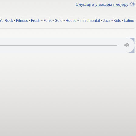
Слушајте у вашем плејеру
Yu Rock
•
Fitness
•
Fresh
•
Funk
•
Gold
•
House
•
Instrumental
•
Jazz
•
Kids
•
Latino