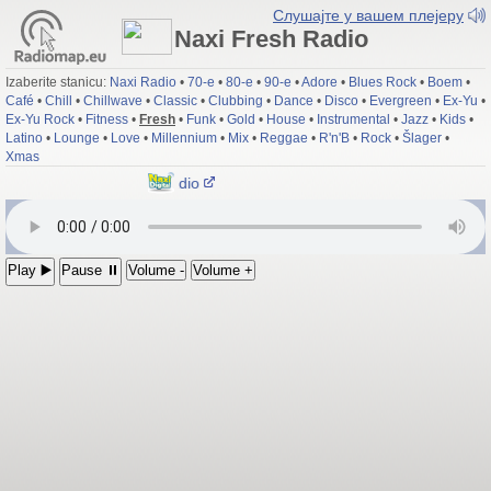
Слушајте у вашем плејеру
Naxi Fresh Radio
Izaberite stanicu:
Naxi Radio
•
70-e
•
80-e
•
90-e
•
Adore
•
Blues Rock
•
Boem
•
Café
•
Chill
•
Chillwave
•
Classic
•
Clubbing
•
Dance
•
Disco
•
Evergreen
•
Ex-Yu
•
Ex-Yu Rock
•
Fitness
•
Fresh
•
Funk
•
Gold
•
House
•
Instrumental
•
Jazz
•
Kids
•
Latino
•
Lounge
•
Love
•
Millennium
•
Mix
•
Reggae
•
R'n'B
•
Rock
•
Šlager
•
Xmas
Naxi Fresh Radio
Play ▶️
Pause ⏸
Volume -
Volume +