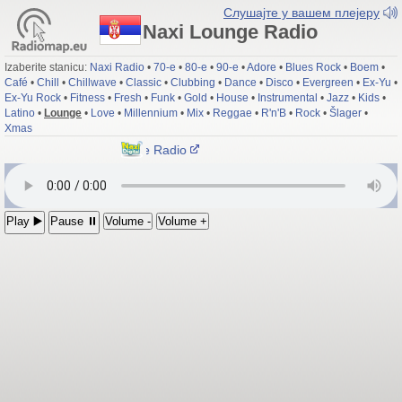
Слушајте у вашем плејеру
Naxi Lounge Radio
Izaberite stanicu:
Naxi Radio
•
70-e
•
80-e
•
90-e
•
Adore
•
Blues Rock
•
Boem
•
Café
•
Chill
•
Chillwave
•
Classic
•
Clubbing
•
Dance
•
Disco
•
Evergreen
•
Ex-Yu
•
Ex-Yu Rock
•
Fitness
•
Fresh
•
Funk
•
Gold
•
House
•
Instrumental
•
Jazz
•
Kids
•
Latino
•
Lounge
•
Love
•
Millennium
•
Mix
•
Reggae
•
R'n'B
•
Rock
•
Šlager
•
Xmas
Naxi Lounge Radio
Play ▶️
Pause ⏸
Volume -
Volume +