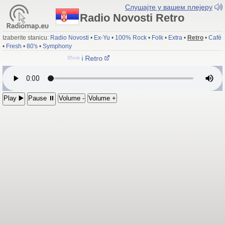
Слушајте у вашем плејеру
Radio Novosti Retro
Izaberite stanicu:
Radio Novosti
•
Ex-Yu
•
100% Rock
•
Folk
•
Extra
•
Retro
•
Café
•
Fresh
•
80's
•
Symphony
Radio Novosti Retro
Play ▶️
Pause ⏸
Volume -
Volume +