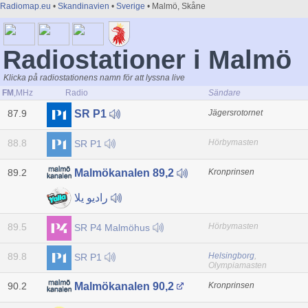
Radiomap.eu
•
Skandinavien
•
Sverige
• Malmö, Skåne
Radiostationer i Malmö
Klicka på radiostationens namn för att lyssna live
FM
,MHz
Radio
Sändare
87.9
Jägersrotornet
SR P1
88.8
Hörbymasten
SR P1
89.2
Kronprinsen
Malmökanalen 89,2
راديو يلا
89.5
Hörbymasten
SR P4 Malmöhus
89.8
Helsingborg
,
SR P1
Olympiamasten
90.2
Kronprinsen
Malmökanalen 90,2