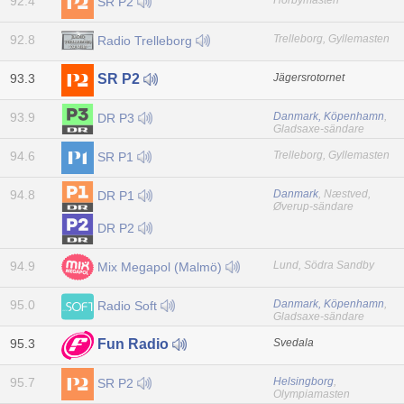
92.4
Hörbymasten
SR P2
92.8
Trelleborg, Gyllemasten
Radio Trelleborg
93.3
Jägersrotornet
SR P2
93.9
Danmark, Köpenhamn
,
DR P3
Gladsaxe-sändare
94.6
Trelleborg, Gyllemasten
SR P1
94.8
Danmark
, Næstved,
DR P1
Øverup-sändare
DR P2
94.9
Lund, Södra Sandby
Mix Megapol (Malmö)
95.0
Danmark, Köpenhamn
,
Radio Soft
Gladsaxe-sändare
95.3
Svedala
Fun Radio
95.7
Helsingborg
,
SR P2
Olympiamasten