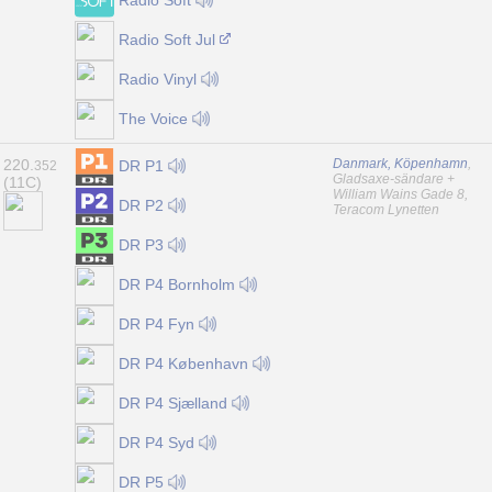
Radio Soft Jul
Radio Vinyl
The Voice
220.
Danmark, Köpenhamn
,
DR P1
352
Gladsaxe-sändare +
(11C)
William Wains Gade 8,
DR P2
Teracom Lynetten
DR P3
DR P4 Bornholm
DR P4 Fyn
DR P4 København
DR P4 Sjælland
DR P4 Syd
DR P5