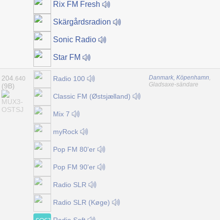
Rix FM Fresh
Skärgårdsradion
Sonic Radio
Star FM
204.
Danmark, Köpenhamn
,
Radio 100
640
Gladsaxe-sändare
(9B)
Classic FM (Østsjælland)
Mix 7
myRock
Pop FM 80'er
Pop FM 90'er
Radio SLR
Radio SLR (Køge)
Radio Soft