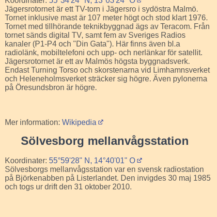
Koordinater:
55°34'24" N, 13°03'24" O
Jägersrotornet är ett TV-torn i Jägersro i sydöstra Malmö.
Tornet inklusive mast är 107 meter högt och stod klart 1976.
Tornet med tillhörande teknikbyggnad ägs av Teracom. Från
tornet sänds digital TV, samt fem av Sveriges Radios
kanaler (P1-P4 och "Din Gata"). Här finns även bl.a
radiolänk, mobiltelefoni och upp- och nerlänkar för satellit.
Jägersrotornet är ett av Malmös högsta byggnadsverk.
Endast Turning Torso och skorstenarna vid Limhamnsverket
och Heleneholmsverket sträcker sig högre. Även pylonerna
på Öresundsbron är högre.
Mer information:
Wikipedia
Sölvesborg mellanvågsstation
Koordinater:
55°59'28" N, 14°40'01" O
Sölvesborgs mellanvågsstation var en svensk radiostation
på Björkenabben på Listerlandet. Den invigdes 30 maj 1985
och togs ur drift den 31 oktober 2010.