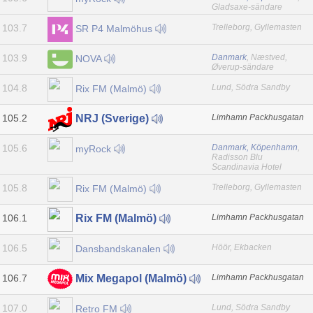
Gladsaxe-sändare
103.7
Trelleborg, Gyllemasten
SR P4 Malmöhus
103.9
Danmark
, Næstved,
NOVA
Øverup-sändare
104.8
Lund, Södra Sandby
Rix FM (Malmö)
105.2
Limhamn Packhusgatan
NRJ (Sverige)
105.6
Danmark, Köpenhamn
,
myRock
Radisson Blu
Scandinavia Hotel
105.8
Trelleborg, Gyllemasten
Rix FM (Malmö)
106.1
Limhamn Packhusgatan
Rix FM (Malmö)
106.5
Höör, Ekbacken
Dansbandskanalen
106.7
Limhamn Packhusgatan
Mix Megapol (Malmö)
107.0
Lund, Södra Sandby
Retro FM