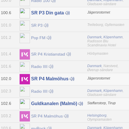
100.0
Danmark, Köpenhamn
,
Radio 100
Gladsaxe-sändare
100.6
Jägersrotornet
SR P3 Din gata
101.0
Trelleborg, Gyllemasten
SR P3
101.2
Danmark, Köpenhamn
,
Pop FM
Radisson Blu
Scandinavia Hotel
101.4
Hörbymasten
SR P4 Kristianstad
101.6
Danmark
, Næstved,
Radio IIII
Øverup-sändare
102.0
Jägersrotornet
SR P4 Malmöhus
102.3
Danmark, Köpenhamn
,
Radio IIII
Gladsaxe-sändare
102.6
Staffanstorp, Tirup
Guldkanalen (Malmö)
103.2
Helsingborg
,
SR P4 Malmöhus
Olympiamasten
103.6
Danmark, Köpenhamn
,
myRock