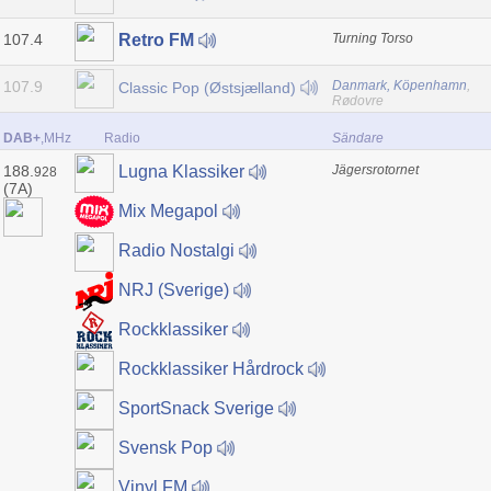
107.4
Turning Torso
Retro FM
107.9
Danmark, Köpenhamn
,
Classic Pop (Østsjælland)
Rødovre
DAB+
,MHz
Radio
Sändare
188.
Jägersrotornet
Lugna Klassiker
928
(7A)
Mix Megapol
Radio Nostalgi
NRJ (Sverige)
Rockklassiker
Rockklassiker Hårdrock
SportSnack Sverige
Svensk Pop
Vinyl FM