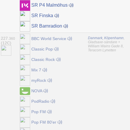
SR P4 Malmöhus
SR Finska
SR Barnradion
227.
Danmark, Köpenhamn
,
BBC World Service
360
Gladsaxe-sändare +
(12C)
William Wains Gade 8,
Classic Pop
Teracom Lynetten
Classic Rock
Mix 7
myRock
NOVA
PodRadio
Pop FM
Pop FM 80'er