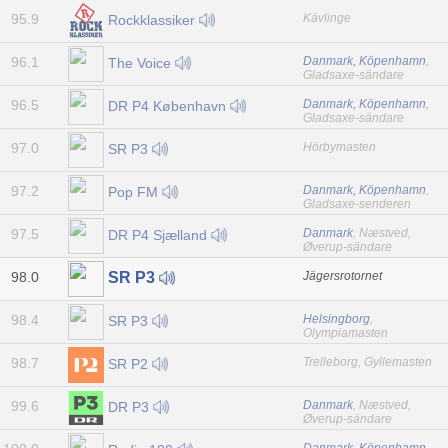
95.9
Kävlinge
Rockklassiker
96.1
Danmark, Köpenhamn
,
The Voice
Gladsaxe-sändare
96.5
Danmark, Köpenhamn
,
DR P4 København
Gladsaxe-sändare
97.0
Hörbymasten
SR P3
97.2
Danmark, Köpenhamn
,
Pop FM
Gladsaxe-senderen
97.5
Danmark
, Næstved,
DR P4 Sjælland
Øverup-sändare
98.0
Jägersrotornet
SR P3
98.4
Helsingborg
,
SR P3
Olympiamasten
98.7
Trelleborg, Gyllemasten
SR P2
99.6
Danmark
, Næstved,
DR P3
Øverup-sändare