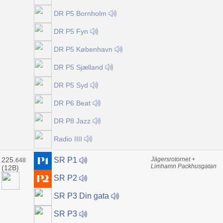
DR P5 Bornholm
DR P5 Fyn
DR P5 København
DR P5 Sjælland
DR P5 Syd
DR P6 Beat
DR P8 Jazz
Radio IIII
225.
Jägersrotornet +
SR P1
648
Limhamn Packhusgatan
(12B)
SR P2
SR P3 Din gata
SR P3