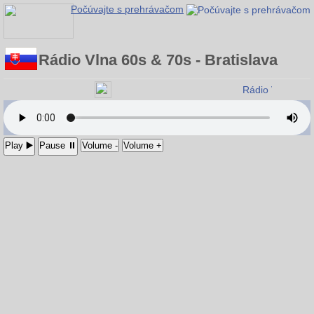
Počúvajte s prehrávačom
Rádio Vlna 60s & 70s - Bratislava
Rádio Vlna 60s
Play ▶️
Pause ⏸
Volume -
Volume +