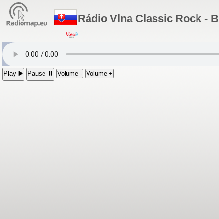
Rádio Vlna Classic Rock - B
Play ▶️
Pause ⏸
Volume -
Volume +