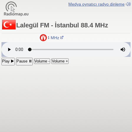
Medya oynatıcı radyo dinleme
Lalegül FM - İstanbul 88.4 MHz
Lalegül FM - İstanbul 88.4 MHz
Play ▶️
Pause ⏸
Volume -
Volume +