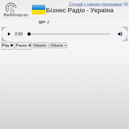
Слухай у своєму програвачі
Бізнес Радіо - Україна
Бізнес Радіо
Play ▶️
Pause ⏸
Volume -
Volume +