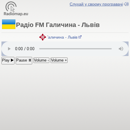
Слухай у своєму програвачі
Радіо FM Галичина - Львів
Радіо FM Галичина - Львів
Play ▶️
Pause ⏸
Volume -
Volume +