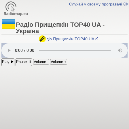
Слухай у своєму програвачі
Радіо Прищепкін TOP40 UA -
Україна
Радіо Прищепкін TOP40 UA
Play ▶️
Pause ⏸
Volume -
Volume +