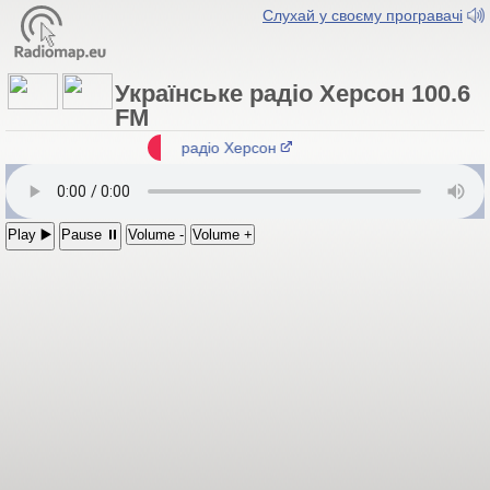
Слухай у своєму програвачі
Українське радіо Херсон 100.6
FM
Українське радіо Херсон
Play ▶️
Pause ⏸
Volume -
Volume +