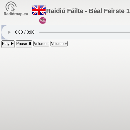
Raidió Fáilte - Béal Feirste 
Play ▶️
Pause ⏸
Volume -
Volume +