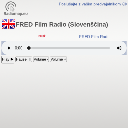
Poslušajte z vašim predvajalnikom
FRED Film Radio (Slovenščina)
FRED Film Radio (Slovenš
Play ▶️
Pause ⏸
Volume -
Volume +