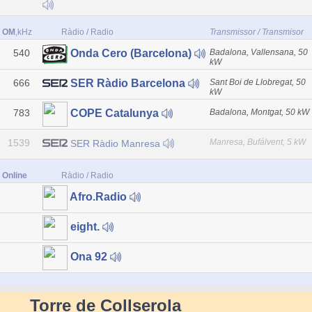
OM
,kHz
Ràdio / Radio
Transmissor / Transmisor
540
Badalona, Vallensana, 50
Onda Cero (Barcelona)
kW
666
Sant Boi de Llobregat, 50
SER Ràdio Barcelona
kW
783
Badalona, Montgat, 50 kW
COPE Catalunya
1539
Manresa, Bufálvent, 5 kW
SER Ràdio Manresa
Online
Ràdio / Radio
Afro.Radio
eight.
Ona 92
Torre de Collserola