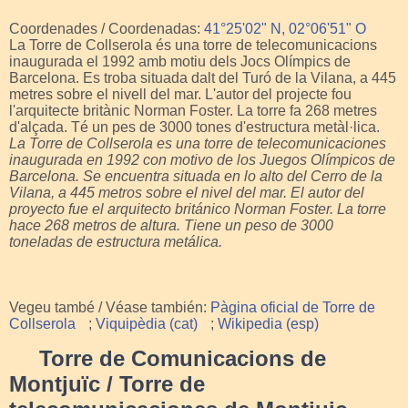
Coordenades / Coordenadas:
41°25'02" N, 02°06'51" O
La Torre de Collserola és una torre de telecomunicacions
inaugurada el 1992 amb motiu dels Jocs Olímpics de
Barcelona. Es troba situada dalt del Turó de la Vilana, a 445
metres sobre el nivell del mar. L'autor del projecte fou
l'arquitecte britànic Norman Foster. La torre fa 268
metres
d'alçada. Té un pes de 3000 tones d'estructura metàl·lica.
La Torre de Collserola es una torre de telecomunicaciones
inaugurada en 1992 con motivo de los Juegos Olímpicos de
Barcelona. Se encuentra situada en lo alto del Cerro de la
Vilana, a 445 metros sobre el nivel del mar. El autor del
proyecto fue el arquitecto británico Norman Foster. La torre
hace 268
metros de altura. Tiene un peso de 3000
toneladas de estructura metálica.
Vegeu també / Véase también:
Pàgina oficial de Torre de
Collserola
;
Viquipèdia (cat)
;
Wikipedia (esp)
Torre de Comunicacions de
Montjuïc / Torre de