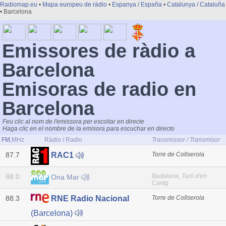
Radiomap.eu
•
Mapa europeu de ràdio
•
Espanya / España
•
Catalunya / Cataluña
• Barcelona
Emissores de ràdio a
Barcelona
Emisoras de radio en
Barcelona
Feu clic al nom de l'emissora per escoltar en directe
Haga clic en el nombre de la emisora para escuchar en directo
FM
,MHz
Ràdio / Radio
Transmissor / Transmisor
87.7
Torre de Collserola
RAC1
88.0
Badalona, Turó d'en
Ona Mar
Caritg
88.3
Torre de Collserola
RNE Radio Nacional
(Barcelona)