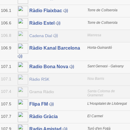
106.1
Torre de Collserola
Ràdio Flaixbac
106.6
Torre de Collserola
Ràdio Estel
106.8
Manresa
Cadena Dial
106.9
Horta-Guinardó
Ràdio Kanal Barcelona
107.1
Sant Gervasi - Galvany
Radio Bona Nova
107.1
Nou Barris
Ràdio RSK
107.4
Santa Coloma de
Grama Ràdio
Gramenet
107.5
L'Hospitalet de Llobregat
Flipa FM
107.7
El Carmel
Ràdio Gràcia
107.9
Turó d'en Fotjà
Radio Amistad