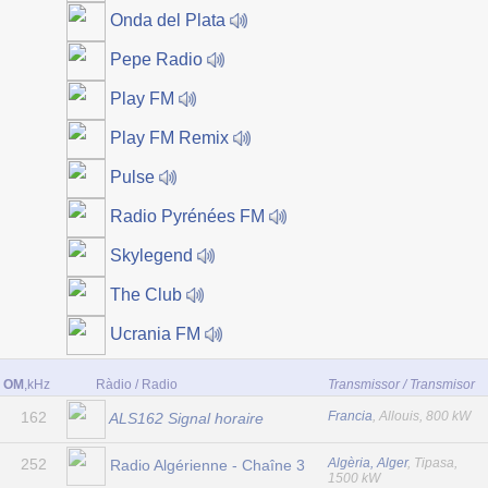
Onda del Plata
Pepe Radio
Play FM
Play FM Remix
Pulse
Radio Pyrénées FM
Skylegend
The Club
Ucrania FM
OM
,kHz
Ràdio / Radio
Transmissor / Transmisor
162
Francia
, Allouis, 800 kW
ALS162 Signal horaire
252
Algèria, Alger
, Tipasa,
Radio Algérienne - Chaîne 3
1500 kW