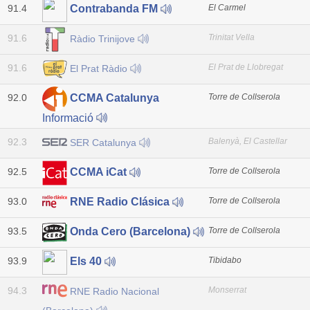
91.4
El Carmel
Contrabanda FM
91.6
Trinitat Vella
Ràdio Trinijove
91.6
El Prat de Llobregat
El Prat Ràdio
92.0
Torre de Collserola
CCMA Catalunya
Informació
92.3
Balenyà, El Castellar
SER Catalunya
92.5
Torre de Collserola
CCMA iCat
93.0
Torre de Collserola
RNE Radio Clásica
93.5
Torre de Collserola
Onda Cero (Barcelona)
93.9
Tibidabo
Els 40
94.3
Monserrat
RNE Radio Nacional