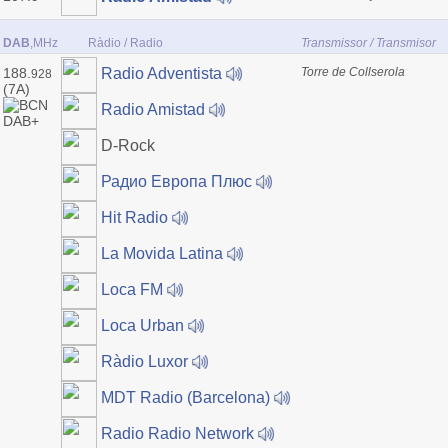
DAB
,MHz
Ràdio / Radio
Transmissor / Transmisor
188.
Torre de Collserola
Radio Adventista
928
(7A)
Radio Amistad
D-Rock
Радио Европа Плюс
Hit Radio
La Movida Latina
Loca FM
Loca Urban
Ràdio Luxor
MDT Radio (Barcelona)
Radio Radio Network