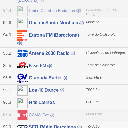
(Barcelona)
94.4
Badalona, Turó d'en
Ràdio Ciutat de Badalona
Caritg
94.6
Montjuïc
Ona de Sants-Montjuïc
94.9
Torre de Collserola
Europa FM (Barcelona)
95.2
L'Hospitalet de Llobregat
Antena 2000 Radio
95.5
Torre de Collserola
Kiss FM
95.8
Sant Martí
Gran Vía Radio
96.0
Tibidabo
Los 40 Dance
96.3
El Carmel
Hits Latinos
96.5
Monserrat
CCMA iCat
96.9
Tibidabo
SER Ràdio Barcelona