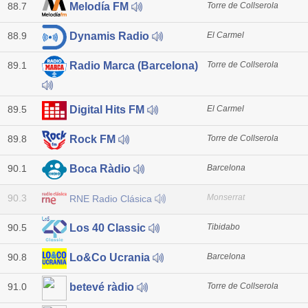
88.7
Torre de Collserola
Melodía FM
88.9
El Carmel
Dynamis Radio
89.1
Torre de Collserola
Radio Marca (Barcelona)
89.5
El Carmel
Digital Hits FM
89.8
Torre de Collserola
Rock FM
90.1
Barcelona
Boca Ràdio
90.3
Monserrat
RNE Radio Clásica
90.5
Tibidabo
Los 40 Classic
90.8
Barcelona
Lo&Co Ucrania
91.0
Torre de Collserola
betevé ràdio