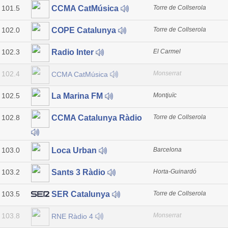
101.5
Torre de Collserola
CCMA CatMúsica
102.0
Torre de Collserola
COPE Catalunya
102.3
El Carmel
Radio Inter
102.4
Monserrat
CCMA CatMúsica
102.5
Montjuïc
La Marina FM
102.8
Torre de Collserola
CCMA Catalunya Ràdio
103.0
Barcelona
Loca Urban
103.2
Horta-Guinardó
Sants 3 Ràdio
103.5
Torre de Collserola
SER Catalunya
103.8
Monserrat
RNE Ràdio 4