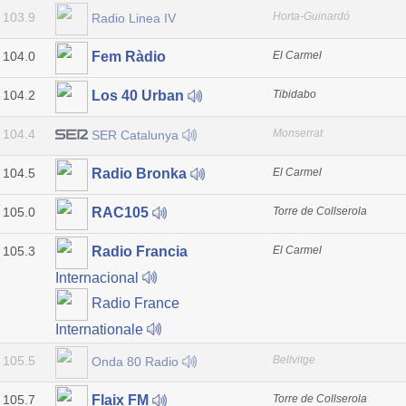
103.9
Horta-Guinardó
Radio Linea IV
104.0
El Carmel
Fem Ràdio
104.2
Tibidabo
Los 40 Urban
104.4
Monserrat
SER Catalunya
104.5
El Carmel
Radio Bronka
105.0
Torre de Collserola
RAC105
105.3
El Carmel
Radio Francia
Internacional
Radio France
Internationale
105.5
Bellvitge
Onda 80 Radio
105.7
Torre de Collserola
Flaix FM