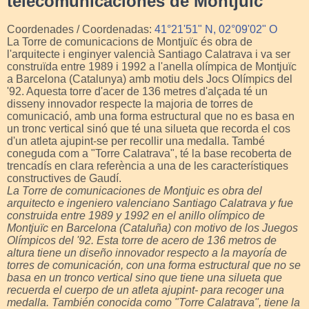
telecomunicaciones de Montjuic
Coordenades / Coordenadas:
41°21'51" N, 02°09'02" O
La Torre de comunicacions de Montjuïc és obra de
l'arquitecte i enginyer valencià Santiago Calatrava i va ser
construïda entre 1989 i 1992 a l'anella olímpica de Montjuïc
a Barcelona (Catalunya) amb motiu dels Jocs Olímpics del
'92. Aquesta torre d'acer de 136 metres d'alçada té un
disseny innovador respecte la majoria de torres de
comunicació, amb una forma estructural que no es basa en
un tronc vertical sinó que té una silueta que recorda el cos
d'un atleta ajupint-se per recollir una medalla. També
coneguda com a "Torre Calatrava", té la base recoberta de
trencadís en clara referència a una de les característiques
constructives de Gaudí.
La Torre de comunicaciones de Montjuic es obra del
arquitecto e ingeniero valenciano Santiago Calatrava y fue
construida entre 1989 y 1992 en el anillo olímpico de
Montjuïc en Barcelona (Cataluña) con motivo de los Juegos
Olímpicos del '92. Esta torre de acero de 136 metros de
altura tiene un diseño innovador respecto a la mayoría de
torres de comunicación, con una forma estructural que no se
basa en un tronco vertical sino que tiene una silueta que
recuerda el cuerpo de un atleta ajupint- para recoger una
medalla. También conocida como "Torre Calatrava", tiene la