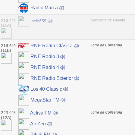
Radio Marca
216.
Sant Iscle de Vallalta
Iscle359
928
(11A)
218.
Torre de Collserola
RNE Radio Clásica
640
(11B)
RNE Radio 3
RNE Ràdio 4
RNE Radio Exterior
Los 40 Classic
MegaStar FM
223.
Torre de Collserola
Activa FM
936
(12A)
Air Zen
Bikini FM