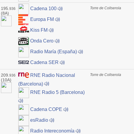
195.
Torre de Collserola
Cadena 100
936
(8A)
Europa FM
Kiss FM
Onda Cero
Radio María (España)
Cadena SER
209.
Torre de Collserola
RNE Radio Nacional
936
(10A)
(Barcelona)
RNE Radio 5 (Barcelona)
Cadena COPE
esRadio
Radio Intereconomía