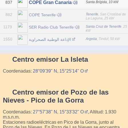
837
Santa Brígida, 10 kW
COPE Gran Canaria
882
Tenerife
, San Cristóbal de
COPE Tenerife
La Laguna, 25 kW
1179
Santa Cruz de Tenerife
, 25
SER Radio Club Tenerife
kW
1550
Argelia
, Tinduf, 50 kW
الإذاعة الوطنية الصحراوية
Centro emisor La Isleta
Coordenadas:
28°09'39" N, 15°25'14" O
Centro emisor de Pozo de las
Nieves - Pico de la Gorra
Coordenadas:
27°57'38" N, 15°33'32" O
, Altitud: 1.930
m.s.n.m.
Estaciones radioeléctricas en Pico de la Gorra, junto al
Pozo de las Nieves. En Pozo de Las Nieves se encuentra