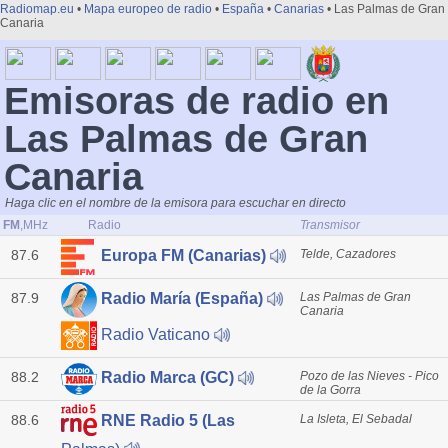
Radiomap.eu
•
Mapa europeo de radio
•
España
•
Canarias
• Las Palmas de Gran
Canaria
Emisoras de radio en
Las Palmas de Gran
Canaria
Haga clic en el nombre de la emisora para escuchar en directo
FM
,MHz
Radio
Transmisor
87.6
Telde, Cazadores
Europa FM (Canarias)
87.9
Las Palmas de Gran
Radio María (España)
Canaria
Radio Vaticano
88.2
Pozo de las Nieves - Pico
Radio Marca (GC)
de la Gorra
88.6
La Isleta, El Sebadal
RNE Radio 5 (Las