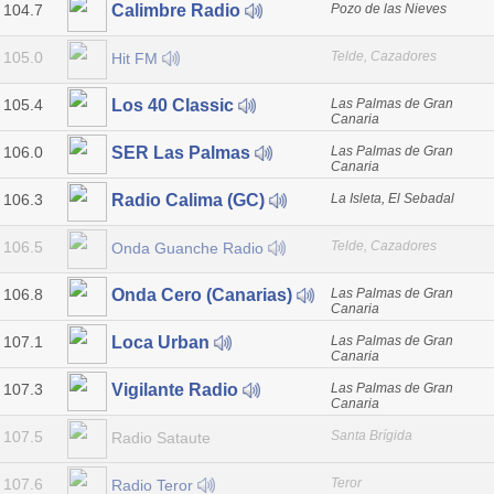
104.7
Pozo de las Nieves
Calimbre Radio
105.0
Telde, Cazadores
Hit FM
105.4
Las Palmas de Gran
Los 40 Classic
Canaria
106.0
Las Palmas de Gran
SER Las Palmas
Canaria
106.3
La Isleta, El Sebadal
Radio Calima (GC)
106.5
Telde, Cazadores
Onda Guanche Radio
106.8
Las Palmas de Gran
Onda Cero (Canarias)
Canaria
107.1
Las Palmas de Gran
Loca Urban
Canaria
107.3
Las Palmas de Gran
Vigilante Radio
Canaria
107.5
Santa Brígida
Radio Sataute
107.6
Teror
Radio Teror