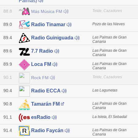
Palmas)
88.8
Telde, Cazadores
Más Música FM
89.0
Pozo de las Nieves
Radio Tinamar
89.4
Las Palmas de Gran
Radio Guiniguada
Canaria
89.6
Las Palmas de Gran
7.7 Radio
Canaria
89.9
Las Palmas de Gran
Loca FM
Canaria
90.1
Telde, Cazadores
Rock FM
90.4
Las Lagunetas
Radio ECCA
90.8
Las Palmas de Gran
Tamarán FM
Canaria
91.1
La Isleta, El Sebadal
esRadio
91.4
Las Palmas de Gran
Radio Faycán
Canaria