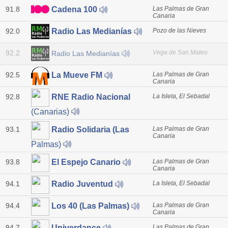
91.8
Las Palmas de Gran
Cadena 100
Canaria
92.0
Pozo de las Nieves
Radio Las Medianías
92.2
Vega de San Mateo
Radio Las Medianías
92.5
Las Palmas de Gran
La Mueve FM
Canaria
92.8
La Isleta, El Sebadal
RNE Radio Nacional
(Canarias)
93.1
Las Palmas de Gran
Radio Solidaria (Las
Canaria
Palmas)
93.8
Las Palmas de Gran
El Espejo Canario
Canaria
94.1
La Isleta, El Sebadal
Radio Juventud
94.4
Las Palmas de Gran
Los 40 (Las Palmas)
Canaria
94.7
Las Palmas de Gran
Univerdance