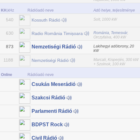
KH
,kHz
Rádióadó neve
Adó helye, teljesítménye
540
Solt, 1000 kW
Kossuth Rádió
630
Románia, Temesvár
,
Radio România Timișoara
Orczyfalva, 400 kW
873
Lakihegyi adótorony, 20
Nemzetiségi Rádió
kW
1188
Marcali, Kisperjés, 300 kW
Nemzetiségi Rádió
+ Szolnok, 100 kW
Online
Rádióadó neve
Csukás Meserádió
Szakcsi Rádió
Parlamenti Rádió
BDPST Rock
Civil Rádió