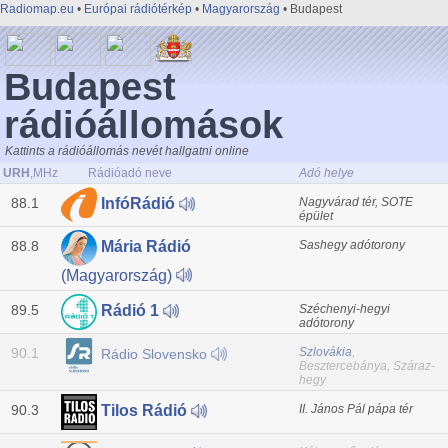
Radiomap.eu
•
Európai rádiótérkép
•
Magyarország
• Budapest
Budapest
rádióállomások
Kattints a rádióállomás nevét hallgatni online
URH
,MHz
Rádióadó neve
Adó helye
88.1
Nagyvárad tér, SOTE
InfóRádió
épület
88.8
Sashegy adótorony
Mária Rádió
(Magyarország)
89.5
Széchenyi-hegyi
Rádió 1
adótorony
90.1
Szlovákia
,
Rádio Slovensko
Besztercebánya, Száraz-
hegy
90.3
II. János Pál pápa tér
Tilos Rádió