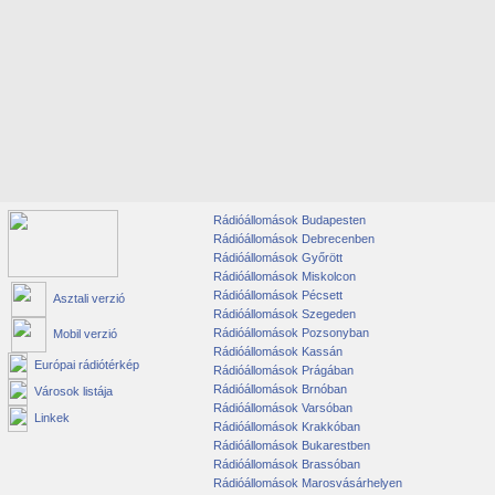
Rádióállomások Budapesten
Rádióállomások Debrecenben
Rádióállomások Győrött
Rádióállomások Miskolcon
Rádióállomások Pécsett
Asztali verzió
Rádióállomások Szegeden
Rádióállomások Pozsonyban
Mobil verzió
Rádióállomások Kassán
Európai rádiótérkép
Rádióállomások Prágában
Rádióállomások Brnóban
Városok listája
Rádióállomások Varsóban
Linkek
Rádióállomások Krakkóban
Rádióállomások Bukarestben
Rádióállomások Brassóban
Rádióállomások Marosvásárhelyen