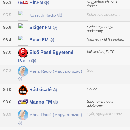
95.3
Nagyvárad tér, SOTE
Hír.FM
épület
95.5
Kékes tető adótorony
Kossuth Rádió
95.8
Széchenyi-hegyi
Sláger FM
adótorony
96.4
Naphegy - MTI székház
Base FM
97.0
VIII. kerület, ELTE
Első Pesti Egyetemi
Rádió
97.3
Göd
Mária Rádió (Magyarország)
98.0
Óbuda
Rádiócafé
98.6
Széchenyi-hegyi
Manna FM
adótorony
98.9
Gyál, Agroplast torony
Mária Rádió (Magyarország)