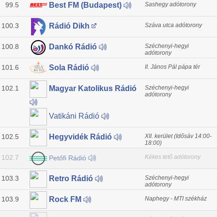
99.5
Sashegy adótorony
Best FM (Budapest)
100.3
Száva utca adótorony
Rádió Dikh
100.8
Széchenyi-hegyi
Dankó Rádió
adótorony
101.6
II. János Pál pápa tér
Sola Rádió
102.1
Széchenyi-hegyi
Magyar Katolikus Rádió
adótorony
Vatikáni Rádió
102.5
XII. kerület (Idősáv 14:00-
Hegyvidék Rádió
18:00)
102.7
Kékes tető adótorony
Petőfi Rádió
103.3
Széchenyi-hegyi
Retro Rádió
adótorony
103.9
Naphegy - MTI székház
Rock FM