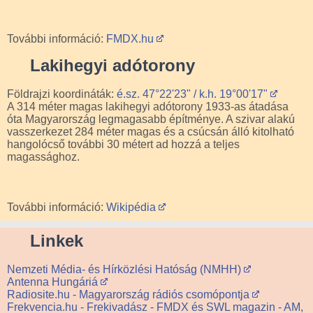
További információ:
FMDX.hu
Lakihegyi adótorony
Földrajzi koordináták:
é.sz. 47°22'23" / k.h. 19°00'17"
A 314 méter magas lakihegyi adótorony 1933-as átadása
óta Magyarország legmagasabb építménye. A szivar alakú
vasszerkezet 284 méter magas és a csúcsán álló kitolható
hangolócső további 30 métert ad hozzá a teljes
magassághoz.
További információ:
Wikipédia
Linkek
Nemzeti Média- és Hírközlési Hatóság (NMHH)
Antenna Hungáriá
Radiosite.hu - Magyarország rádiós csomópontja
Frekvencia.hu - Frekivadász - FMDX és SWL magazin - AM,