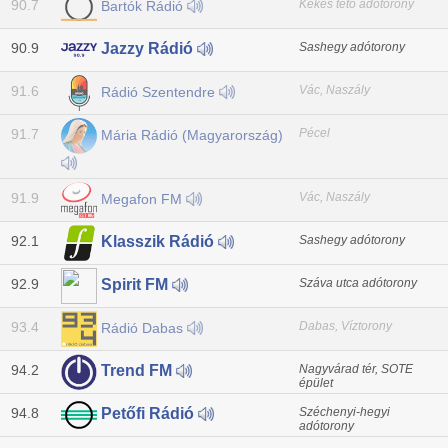
90.7
Kékes tető adótorony
Bartók Rádió
90.9
Sashegy adótorony
Jazzy Rádió
91.6
Vác, Naszály
Rádió Szentendre
91.7
Pécel
Mária Rádió (Magyarország)
91.9
Vác, Naszály
Megafon FM
92.1
Sashegy adótorony
Klasszik Rádió
92.9
Száva utca adótorony
Spirit FM
93.4
Dabas, Víztorony
Rádió Dabas
94.2
Nagyvárad tér, SOTE
Trend FM
épület
94.8
Széchenyi-hegyi
Petőfi Rádió
adótorony