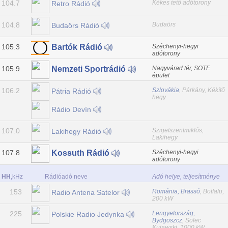
104.7
Kékes tető adótorony
Retro Rádió
104.8
Budaörs
Budaörs Rádió
105.3
Széchenyi-hegyi
Bartók Rádió
adótorony
105.9
Nagyvárad tér, SOTE
Nemzeti Sportrádió
épület
106.2
Szlovákia
, Párkány, Kékítő
Pátria Rádió
hegy
Rádio Devín
107.0
Szigetszentmiklós,
Lakihegy Rádió
Lakihegy
107.8
Széchenyi-hegyi
Kossuth Rádió
adótorony
HH
,kHz
Rádióadó neve
Adó helye, teljesítménye
153
Románia, Brassó
, Botfalu,
Radio Antena Satelor
200 kW
225
Lengyelország,
Polskie Radio Jedynka
Bydgoszcz
, Solec
Kujawski, 1000 kW