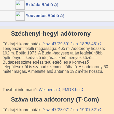
Sztráda Rádió
Youventus Rádió
Széchenyi-hegyi adótorony
Földrajzi koordináták:
é.sz. 47°29'30" / k.h. 18°58'45"
Tengerszint feletti magassága: 465 m. Adótorony hossza:
192 m. Épült: 1973. A Budai-hegység talán legfeltűnőbb
építménye – kedvező időjárási körülmények között –
Budapest szinte egész területéről és a környező
településekről is szabad szemmel látható. Az adótorony 60
méter magas. A mellette álló antenna 192 méter hosszú.
További információ:
Wikipédia
,
FMDX.hu
Száva utca adótorony (T-Com)
Földrajzi koordináták:
é.sz. 47°28'07" / k.h. 19°07'32"