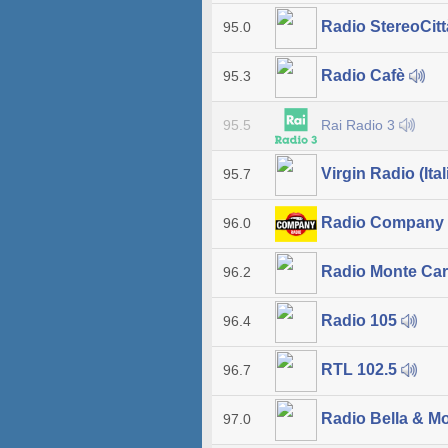
Radio StereoCit
95.0
Radio Cafè
95.3
Rai Radio 3
95.5
Virgin Radio (Ital
95.7
Radio Company
96.0
Radio Monte Ca
96.2
Radio 105
96.4
RTL 102.5
96.7
Radio Bella & M
97.0