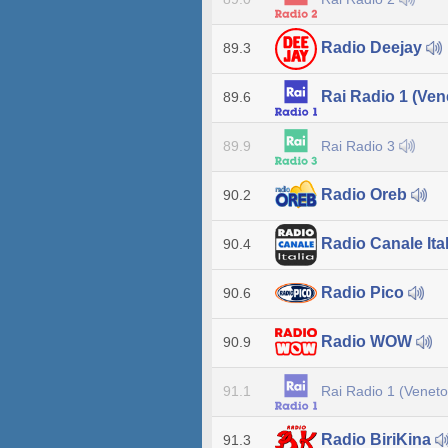
Radio Deejay
89.3
Rai Radio 1 (Ven
89.6
Rai Radio 3
89.9
Radio Oreb
90.2
Radio Canale Ita
90.4
Radio Pico
90.6
Radio WOW
90.9
Rai Radio 1 (Venet
91.1
Radio BiriKina
91.3