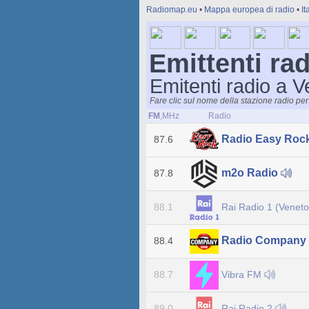
Radiomap.eu
•
Mappa europea di radio
•
It
Emittenti ra
Emitenti radio a 
Fare clic sul nome della stazione radio per 
FM
,MHz
Radio
Radio Easy Roc
87.6
m2o Radio
87.8
Rai Radio 1 (Venet
88.1
Radio Company
88.4
Vibra FM
88.7
Rai Radio 2
89.0