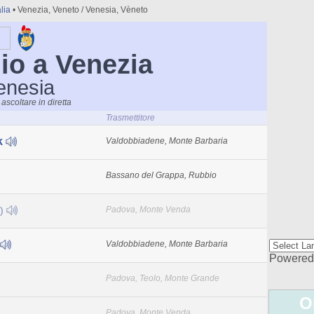
alia
• Venezia, Veneto / Venesia, Vèneto
dio a Venezia
Venesia
ascoltare in diretta
Trasmettitore
k
Valdobbiadene, Monte Barbaria
Bassano del Grappa, Rubbio
o)
Padova, Monte Venda
Valdobbiadene, Monte Barbaria
Powered
Padova, Teolo, Monte Grande
O
Padova, Monte Venda