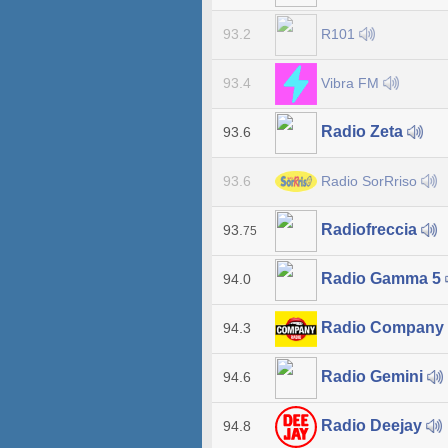
R101
93.2
Vibra FM
93.4
Radio Zeta
93.6
Radio SorRriso
93.6
Radiofreccia
93.
75
Radio Gamma 5
94.0
Radio Company
94.3
Radio Gemini
94.6
Radio Deejay
94.8