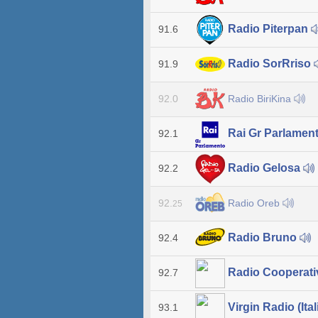
Radio Piterpan
91.6
Radio SorRriso
91.9
Radio BiriKina
92.0
Rai Gr Parlamen
92.1
Radio Gelosa
92.2
Radio Oreb
92.
25
Radio Bruno
92.4
Radio Cooperat
92.7
Virgin Radio (Ital
93.1