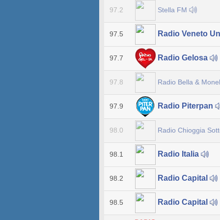
Stella FM
97.2
Radio Veneto U
97.5
Radio Gelosa
97.7
Radio Bella & Mone
97.8
Radio Piterpan
97.9
Radio Chioggia Sot
98.0
Radio Italia
98.1
Radio Capital
98.2
Radio Capital
98.5